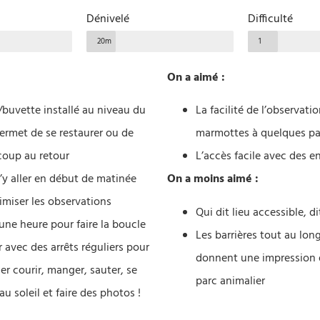
Dénivelé
Difficulté
20m
1
On a aimé :
buvette installé au niveau du
La facilité de l’observati
ermet de se restaurer ou de
marmottes à quelques pa
coup au retour
L’accès facile avec des e
d’y aller en début de matinée
On a moins aimé :
miser les observations
Qui dit lieu accessible, d
ne heure pour faire la boucle
Les barrières tout au lon
r avec des arrêts réguliers pour
donnent une impression 
der courir, manger, sauter, se
parc animalier
au soleil et faire des photos !