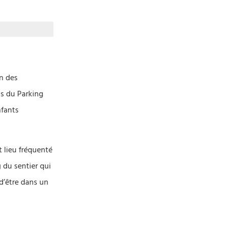
on des
s du Parking
nfants
it lieu fréquenté
g du sentier qui
d’être dans un