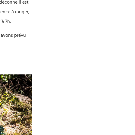
’déconne il est
mence à ranger,
’à 7h.
s avons prévu