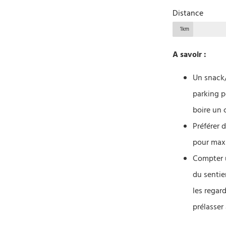
Distance
1km
A savoir :
Un snack/
parking p
boire un 
Préférer 
pour maxi
Compter u
du sentie
les regar
prélasser 